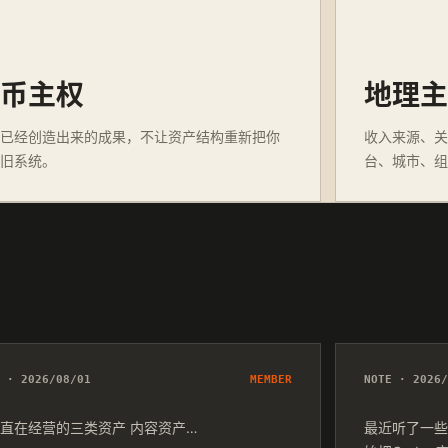
货币主权
地理主
住已经创造出来的成果，不让资产结构重新把你
收入来源、关
回旧系统。
台、城市、组
E · 2026/08/01
MEMBER
NOTE · 2026/
直在经营的三类资产 内容资产…
最近听了一些