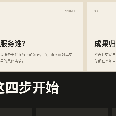
MARKET
03
我服务谁？
成果归
再只服务于汇报线上的领导，而是直接面对真实
不再让劳动自
场里的具体需求。
付都在增加自
这四步开始