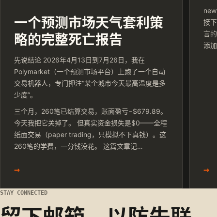
ne
一个预测市场天气套利策
接下
言的
略的完整死亡报告
添
其它
先说结论 2026年4月13日到7月26日，我在
htt
Polymarket（一个预测市场平台）上跑了一个自动
交易机器人，专门押注“某个城市今天最高温度是多
少度”。
三个月，260笔已结算交易，账面盈亏−$679.89。
今天我把它关掉了。 但真实资金损失是$0——全程
纸面交易（paper trading，只模拟不下真钱）。这
260笔的学费，一分钱没花。 这篇文章记…
→
→
STAY CONNECTED