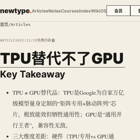
newtype
.
Articles
Notes
Courses
Index
Wiki
OS
会员
首页
/
Articles
☆
ARTICLE
2025/11/29
免费内容
TPU替代不了GPU
Key Takeaway
TPU ≠ GPU替代品：TPU是Google为自家万亿
级模型量身定制的“矩阵专用+脉动阵列”芯
片，极致能效但牺牲通用性；GPU是“通用并
行王者”，兼容性无敌。
三大维度差距：硬件（TPU专用vs GPU通