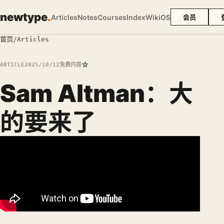
newtype
.
Articles
Notes
Courses
Index
Wiki
OS
会员
首页
/
Articles
☆
ARTICLE
2025/10/12
免费内容
Sam Altman：大
的要来了