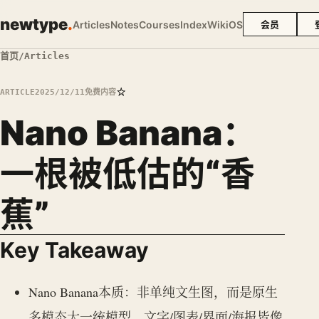
newtype
.
Articles
Notes
Courses
Index
Wiki
OS
会员
首页
/
Articles
☆
ARTICLE
2025/12/11
免费内容
Nano Banana：
一根被低估的“香
蕉”
Key Takeaway
Nano Banana本质：非单纯文生图，而是原生
多模态大一统模型，文字/图表/界面/海报皆像