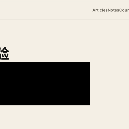
Articles
Notes
Cour
验