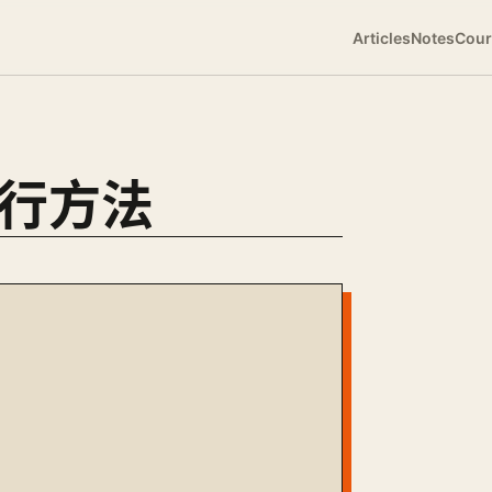
Articles
Notes
Cour
运行方法