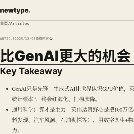
newtype
.
首页
/
Articles
☆
ARTICLE
2025/12/06
免费内容
比GenAI更大的机会
Key Takeaway
GenAI只是先锋：生成式AI让世界认识GPU价值
统计概率”，终会红海化、门槛骤降。
通用科学计算才是主力：英伟达真野心是把100万亿
料发现、汽车风洞、石油勘探等），用数字孪生+
力。