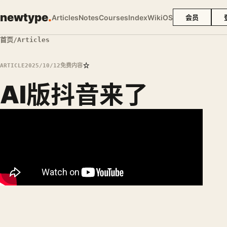
newtype
.
Articles
Notes
Courses
Index
Wiki
OS
会员
首页
/
Articles
☆
ARTICLE
2025/10/12
免费内容
AI版抖音来了